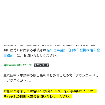
お問い合わせについて
社会保険協会では、協会けんぽや年金機構に関するお問い合わせ
を多くいただいております。
健康保険の給付（傷病手当金・高額療養費等）及び任意継続の加
入等に関する手続きは
協会けんぽ（全国健康保険協会 宮城支部）
健康保険・厚生年金保険への加入（資格取得届・被扶養者（異
動）届等）に関する手続きは
各年金事務所（日本年金機構 各年金
事務所）
に、お問い合わせください。
各種申請書の提出先一覧
ダウンロード
主な届書・申請書の提出先をまとめましたので、ダウンロードし
てご活用ください。
詳細につきましては各HP（外部リンク）をご参照いただくか、
それぞれの機関へ直接お問い合わせください。